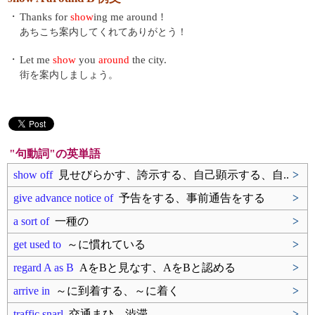
・
Thanks for
show
ing me around !
あちこち案内してくれてありがとう！
・
Let me
show
you
around
the city.
街を案内しましょう。
"句動詞"の英単語
show off
見せびらかす、誇示する、自己顕示する、自..
>
give advance notice of
予告をする、事前通告をする
>
a sort of
一種の
>
get used to
～に慣れている
>
regard A as B
AをBと見なす、AをBと認める
>
arrive in
～に到着する、～に着く
>
traffic snarl
交通まひ、渋滞
>