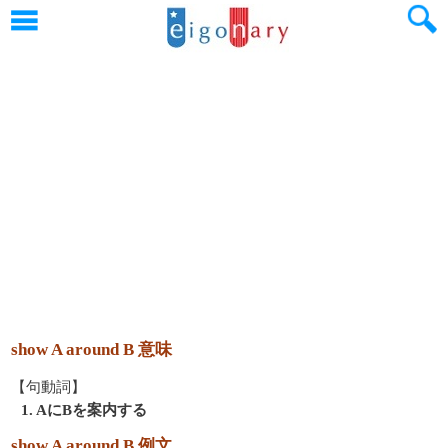
show A around B 意味
【句動詞】
1. AにBを案内する
show A around B 例文