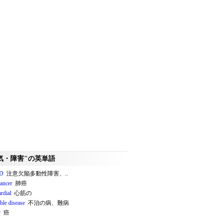
気・障害"の英単語
D
注意欠陥多動性障害、..
cancer
肺癌
rdial
心筋の
ble disease
不治の病、難病
r
癌