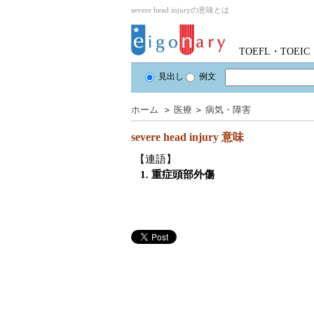
severe head injuryの意味とは
TOEFL・TOE
見出し
例文
ホーム
＞
医療
＞
病気・障害
severe head injury
意味
【連語】
1. 重症頭部外傷