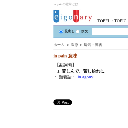
in painの意味とは
TOEFL・TOE
見出し
例文
ホーム
＞
医療
＞
病気・障害
in pain
意味
【副詞句】
1. 苦しんで、苦し紛れに
・ 類義語：
in agony