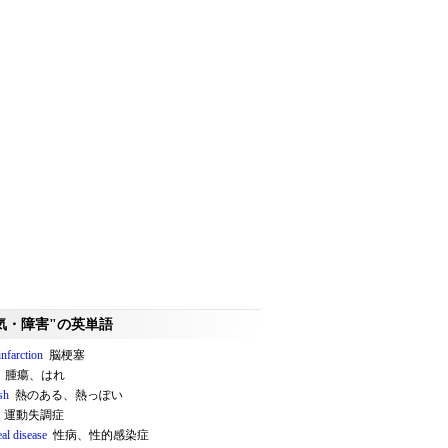
気・障害"の英単語
infarction
脳梗塞
腫瘍、はれ
sh
熱のある、熱っぽい
運動失調症
al disease
性病、性的感染症