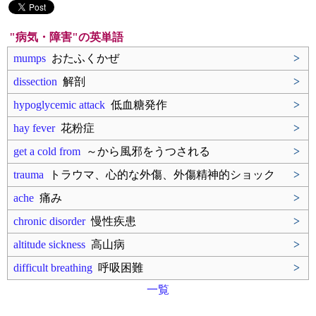
"病気・障害"の英単語
mumps
おたふくかぜ
>
dissection
解剖
>
hypoglycemic attack
低血糖発作
>
hay fever
花粉症
>
get a cold from
～から風邪をうつされる
>
trauma
トラウマ、心的な外傷、外傷精神的ショック
>
ache
痛み
>
chronic disorder
慢性疾患
>
altitude sickness
高山病
>
difficult breathing
呼吸困難
>
一覧