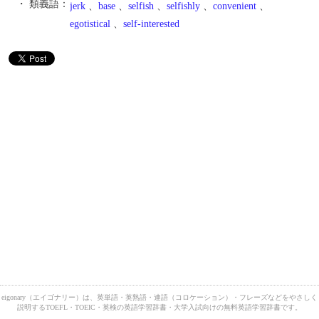
・ 類義語：
jerk
、
base
、
selfish
、
selfishly
、
convenient
、
egotistical
、
self-interested
eigonary（エイゴナリー）は、英単語・英熟語・連語（コロケーション）・フレーズなどをやさしく
説明するTOEFL・TOEIC・英検の英語学習辞書・大学入試向けの無料英語学習辞書です。