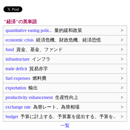
"経済"の英単語
quantitative easing polic..
量的緩和政策
>
economic crisis
経済危機、財政危機、経済恐慌
>
fund
資金、基金、ファンド
>
infrastructure
インフラ
>
trade deficit
貿易赤字
>
fuel expenses
燃料費
>
exportation
輸出
>
productivity enhancement
生産性向上
>
exchange rate
為替レート、為替相場
>
budget
予算に計上する、予算案を提出する、予算を..
>
一覧