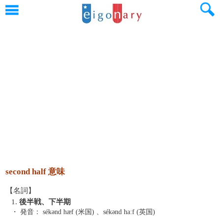
second half 意味
【名詞】
1.
後半戦、下半期
・ 発音：
sékənd hæf (米国) 、sékənd haːf (英国)