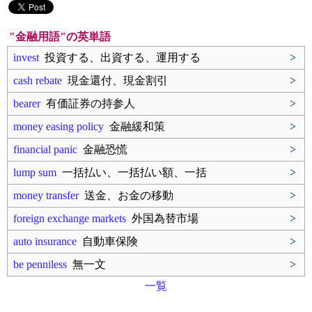
"金融用語"の英単語
invest
投資する、出資する、運用する
>
cash rebate
現金還付、現金割引
>
bearer
有価証券の持参人
>
money easing policy
金融緩和策
>
financial panic
金融恐慌
>
lump sum
一括払い、一括払い額、一括
>
money transfer
送金、お金の移動
>
foreign exchange markets
外国為替市場
>
auto insurance
自動車保険
>
be penniless
無一文
>
一覧