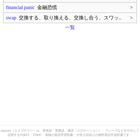
financial panic
金融恐慌
>
swap
交換する、取り換える、交換し合う、スワッ..
>
一覧
eigonary（エイゴナリー）は、英単語・英熟語・連語（コロケーション）・フレーズなどをやさしく
説明するTOEFL・TOEIC・英検の英語学習辞書・大学入試向けの無料英語学習辞書です。