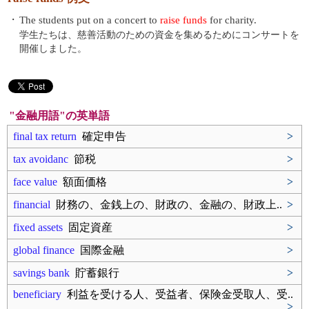
・
The students put on a concert to
raise funds
for charity.
学生たちは、慈善活動のための資金を集めるためにコンサートを
開催しました。
"金融用語"の英単語
final tax return
確定申告
>
tax avoidanc
節税
>
face value
額面価格
>
financial
財務の、金銭上の、財政の、金融の、財政上..
>
fixed assets
固定資産
>
global finance
国際金融
>
savings bank
貯蓄銀行
>
beneficiary
利益を受ける人、受益者、保険金受取人、受..
>