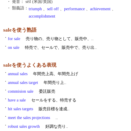
・ 発音：
séil (米国/英国)
・ 類義語：
triumph
、
sell off
、
performance
、
achievement
、
accomplishment
saleを使う熟語
・
for sale
売り物の、売り物として、販売中、..
・
on sale
特売で、セールで、販売中で、売り出..
saleを使うよくある表現
・
annual sales
年間売上高、年間売上げ
・
annual sales target
年間売り上..
・
commision sale
委託販売
・
have a sale
セールをする、特売する
・
hit sales targets
販売目標を達成..
・
meet the sales projections
..
・
robust sales growth
好調な売り..