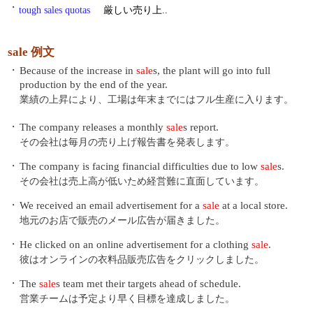
・
tough sales quotas
厳しい売り上..
sale 例文
・
Because of the increase in
sale
s, the plant will go into full
production by the end of the year.
業績の上昇により、工場は年末までにはフル生産に入ります。
・
The company releases a monthly
sale
s report.
その会社は毎月の売り上げ報告書を発表します。
・
The company is facing financial difficulties due to low
sale
s.
その会社は売上高が低いため経営難に直面しています。
・
We received an email advertisement for a
sale
at a local store.
地元のお店で販売のメール広告が届きました。
・
He clicked on an online advertisement for a clothing
sale
.
彼はオンラインの衣料品販売広告をクリックしました。
・
The
sale
s team met their targets ahead of schedule.
営業チームは予定より早く目標を達成しました。