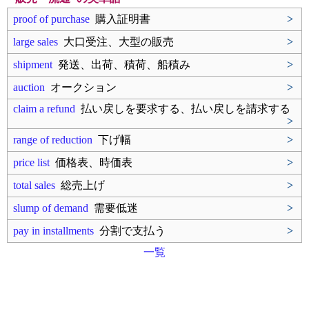
proof of purchase
購入証明書
>
large sales
大口受注、大型の販売
>
shipment
発送、出荷、積荷、船積み
>
auction
オークション
>
claim a refund
払い戻しを要求する、払い戻しを請求する
>
range of reduction
下げ幅
>
price list
価格表、時価表
>
total sales
総売上げ
>
slump of demand
需要低迷
>
pay in installments
分割で支払う
>
一覧