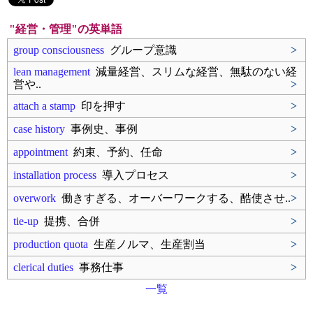
"経営・管理"の英単語
group consciousness
グループ意識
>
lean management
減量経営、スリムな経営、無駄のない経
営や..
>
attach a stamp
印を押す
>
case history
事例史、事例
>
appointment
約束、予約、任命
>
installation process
導入プロセス
>
overwork
働きすぎる、オーバーワークする、酷使させ..
>
tie-up
提携、合併
>
production quota
生産ノルマ、生産割当
>
clerical duties
事務仕事
>
一覧