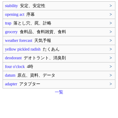
stability
安定、安定性
>
opening act
序幕
>
trap
落とし穴、罠、計略
>
grocery
食料品、食料雑貨、食料
>
weather forecast
天気予報
>
yellow pickled radish
たくあん
>
deodorant
デオトラント、消臭剤
>
four o'clock
4時
>
datum
原点、資料、データ
>
adapter
アタプター
>
一覧