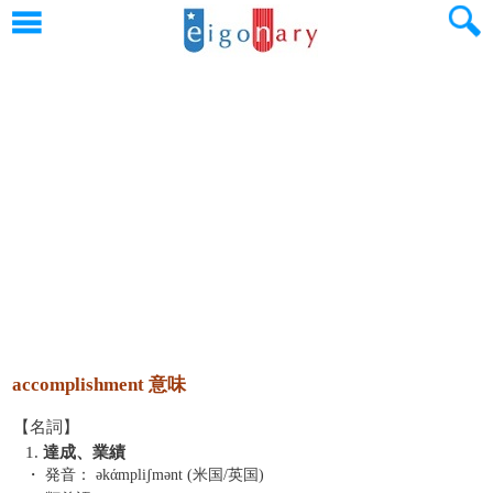
accomplishment 意味
【名詞】
1.
達成、業績
・ 発音：
əkάmpliʃmənt (米国/英国)