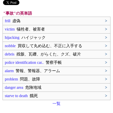
"事故"の英単語
frill
虚偽
>
victim
犠牲者、被害者
>
hijacking
ハイジャック
>
nobble
買収して丸め込む、不正に入手する
>
debris
残骸、瓦礫、がらくた、クズ、破片
>
police identification car..
警察手帳
>
alarm
警報、警報器、アラーム
>
problem
問題、故障
>
danger area
危険地域
>
starve to death
餓死
>
一覧