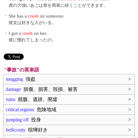
虎の力強いあごは骨を簡単に砕くことができます。
・
She has a
crush
on someone.
彼女は好きな人がいる。
・
I got a
crush
on her.
彼に惚れてしまったの。
"事故"の英単語
mugging
強盗
>
damage
損傷、損害、毀損、被害
>
ruins
残骸、遺跡、廃墟
>
critical regions
危険地域
>
jumping off
投身
>
bellicosity
喧嘩好き
>