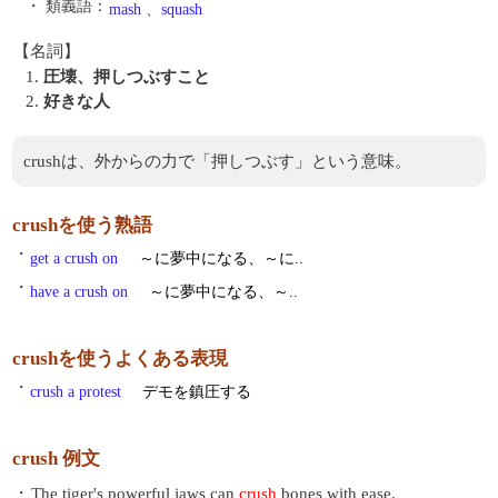
・ 類義語：
mash
、
squash
【名詞】
1.
圧壊、押しつぶすこと
2.
好きな人
crushは、外からの力で「押しつぶす」という意味。
crushを使う熟語
・
get a crush on
～に夢中になる、～に..
・
have a crush on
～に夢中になる、～..
crushを使うよくある表現
・
crush a protest
デモを鎮圧する
crush 例文
・
The tiger's powerful jaws can
crush
bones with ease.