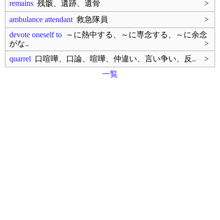
remains
残骸、遺跡、遺骨
>
ambulance attendant
救急隊員
>
devote oneself to
～に熱中する、～に専念する、～に余念
がな..
>
quarrel
口喧嘩、口論、喧嘩、仲違い、言い争い、反..
>
一覧