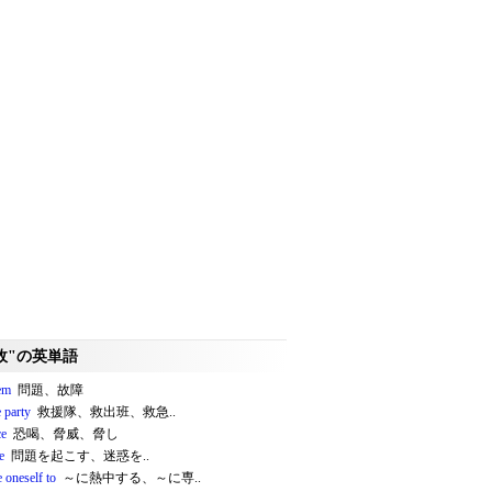
故"の英単語
em
問題、故障
 party
救援隊、救出班、救急..
ce
恐喝、脅威、脅し
e
問題を起こす、迷惑を..
 oneself to
～に熱中する、～に専..