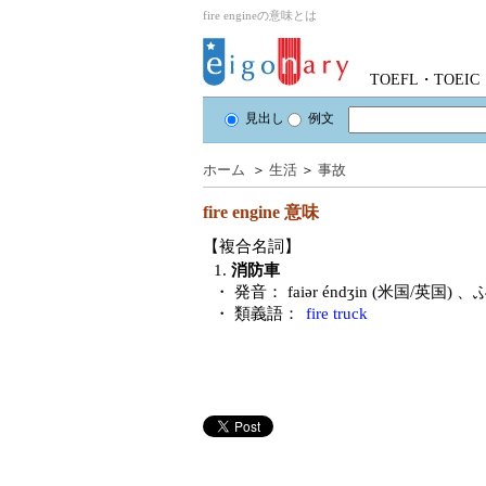
fire engineの意味とは
TOEFL・TOE
見出し
例文
ホーム
＞
生活
＞
事故
fire engine
意味
【複合名詞】
1.
消防車
・ 発音：
faiər éndʒin (米国/英国)
、
・ 類義語：
fire truck