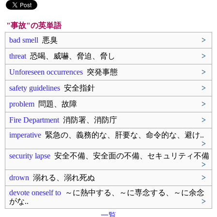
"事故"の英単語
bad smell
悪臭
>
threat
恐喝、威嚇、脅迫、脅し
>
Unforeseen occurrences
突発事態
>
safety guidelines
安全指針
>
problem
問題、故障
>
Fire Department
消防署、消防庁
>
imperative
緊急の、義務的な、肝要な、命令的な、避け..
>
security lapse
安全不備、安全面の不備、セキュリティ不備
>
drown
溺れる、溺れ死ぬ
>
devote oneself to
～に熱中する、～に専念する、～に余念
がな..
>
一覧