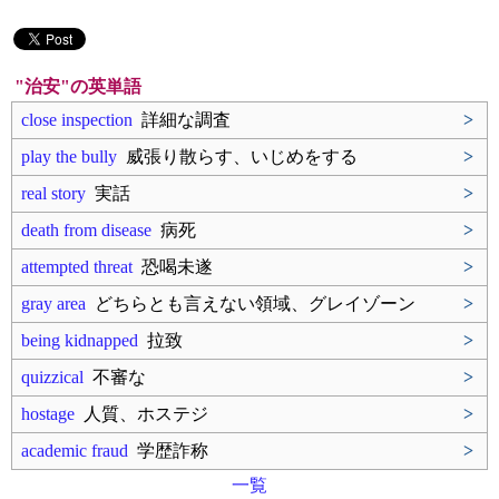
"治安"の英単語
close inspection
詳細な調査
>
play the bully
威張り散らす、いじめをする
>
real story
実話
>
death from disease
病死
>
attempted threat
恐喝未遂
>
gray area
どちらとも言えない領域、グレイゾーン
>
being kidnapped
拉致
>
quizzical
不審な
>
hostage
人質、ホステジ
>
academic fraud
学歴詐称
>
一覧