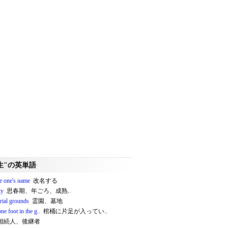
生"の英単語
e one's name
改名する
ty
思春期、年ごろ、成熟..
ial grounds
霊園、墓地
ne foot in the g..
棺桶に片足が入ってい..
相続人、後継者