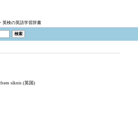
IC・英検の英語学習辞書
 frəm síknis (英国)