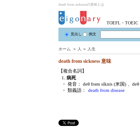
death from sicknessの意味とは
TOEFL・TOE
見出し
例文
ホーム
＞
人
＞
人生
death from sickness
意味
【複合名詞】
1.
病死
・ 発音：
deθ frəm síknis (米国) 、deθ
・ 類義語：
death from disease