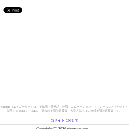
eigonary（エイゴナリー）は、英単語・英熟語・連語（コロケーション）・フレーズなどをやさしく
説明するTOEFL・TOEIC・英検の英語学習辞書・大学入試向けの無料英語学習辞書です。
当サイトに関して
Copyright(C) 2026 eigonary.com