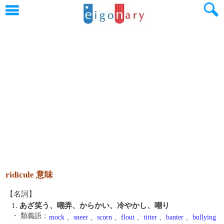
ridicule 意味
【名詞】
1.
あざ笑う、嘲弄、からかい、冷やかし、嘲り
・ 類義語：
mock
、
sneer
、
scorn
、
flout
、
titter
、
banter
、
bullying