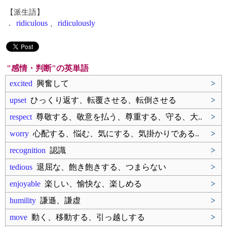
【派生語】
.
ridiculous
、
ridiculously
"感情・判断"の英単語
excited
興奮して
>
upset
ひっくり返す、転覆させる、転倒させる
>
respect
尊敬する、敬意を払う、尊重する、守る、大..
>
worry
心配する、悩む、気にする、気掛かりである..
>
recognition
認識
>
tedious
退屈な、飽き飽きする、つまらない
>
enjoyable
楽しい、愉快な、楽しめる
>
humility
謙遜、謙虚
>
move
動く、移動する、引っ越しする
>