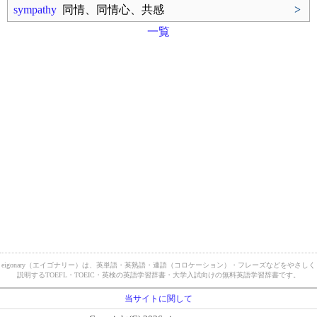
sympathy
同情、同情心、共感
>
一覧
eigonary（エイゴナリー）は、英単語・英熟語・連語（コロケーション）・フレーズなどをやさしく
説明するTOEFL・TOEIC・英検の英語学習辞書・大学入試向けの無料英語学習辞書です。
当サイトに関して