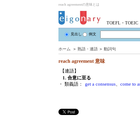
reach agreementの意味とは
TOEFL・TOE
見出し
例文
ホーム
＞
熟語・連語
＞
動詞句
reach agreement
意味
【連語】
1. 合意に至る
・ 類義語：
get a consensus
、
come to a