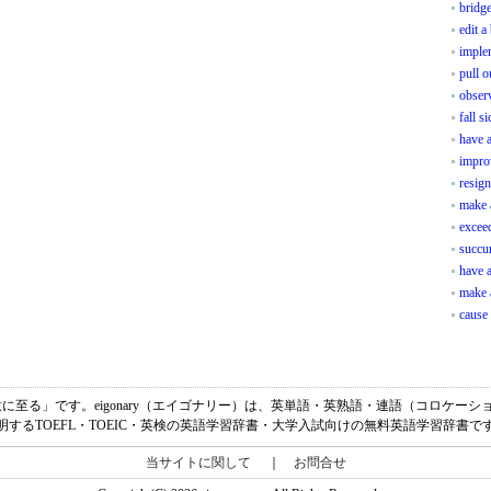
bridge
edit a
imple
pull o
obser
fall si
have a
impro
resig
make 
exceed
succu
have a
make 
cause
味は、「合意に至る」です。eigonary（エイゴナリー）は、英単語・英熟語・連語（コロ
明するTOEFL・TOEIC・英検の英語学習辞書・大学入試向けの無料英語学習辞書で
当サイトに関して
｜
お問合せ