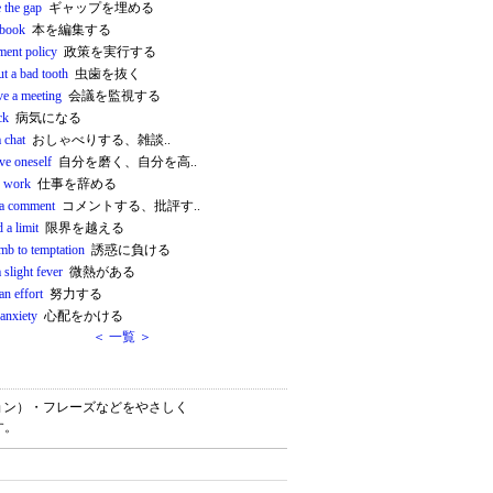
 the gap
ギャップを埋める
 book
本を編集する
ment policy
政策を実行する
ut a bad tooth
虫歯を抜く
ve a meeting
会議を監視する
ck
病気になる
 chat
おしゃべりする、雑談..
ve oneself
自分を磨く、自分を高..
n work
仕事を辞める
a comment
コメントする、批評す..
 a limit
限界を越える
mb to temptation
誘惑に負ける
 slight fever
微熱がある
an effort
努力する
 anxiety
心配をかける
＜ 一覧 ＞
ケーション）・フレーズなどをやさしく
す。