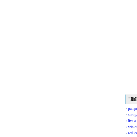
"動
pampe
sort g
live a
win o
reduc