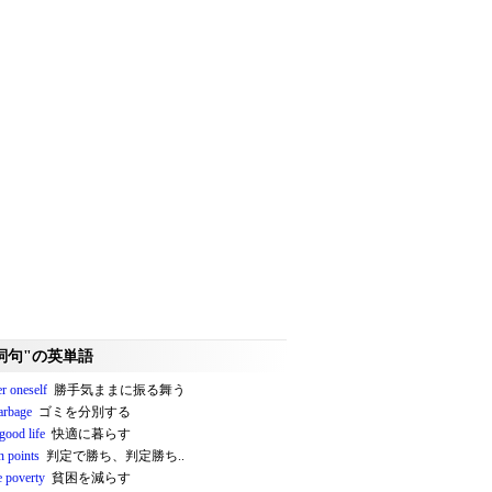
詞句"の英単語
r oneself
勝手気ままに振る舞う
arbage
ゴミを分別する
 good life
快適に暮らす
n points
判定で勝ち、判定勝ち..
e poverty
貧困を減らす