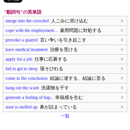
"動詞句"の英単語
merge into the crowded
人ごみに溶け込む
>
cope with the employment ..
雇用問題に対処する
>
provoke a quarrel
言い争いを引き起こす
>
have medical treatment
治療を受ける
>
apply for a job
仕事に応募する
>
fail to get to sleep
寝そびれる
>
come to the conclusion
結論に達する、結論に至る
>
hang out the wash
洗濯物を干す
>
generate a feeling of hap..
幸福感を生む
>
nose is stuffed up
鼻が詰まっている
>
一覧