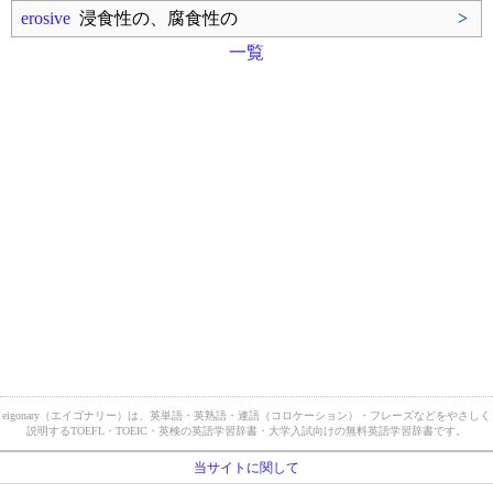
erosive
浸食性の、腐食性の
>
一覧
eigonary（エイゴナリー）は、英単語・英熟語・連語（コロケーション）・フレーズなどをやさしく
説明するTOEFL・TOEIC・英検の英語学習辞書・大学入試向けの無料英語学習辞書です。
当サイトに関して