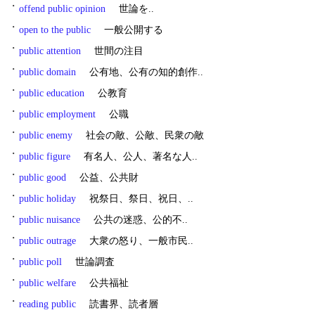
・
offend public opinion
世論を..
・
open to the public
一般公開する
・
public attention
世間の注目
・
public domain
公有地、公有の知的創作..
・
public education
公教育
・
public employment
公職
・
public enemy
社会の敵、公敵、民衆の敵
・
public figure
有名人、公人、著名な人..
・
public good
公益、公共財
・
public holiday
祝祭日、祭日、祝日、..
・
public nuisance
公共の迷惑、公的不..
・
public outrage
大衆の怒り、一般市民..
・
public poll
世論調査
・
public welfare
公共福祉
・
reading public
読書界、読者層