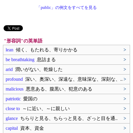
「public」の例文をすべてを見る
"形容詞"の英単語
lean
傾く、もたれる、寄りかかる
>
be breathtaking
息詰まる
>
arid
潤いがない、乾燥した
>
profound
深い、奥深い、深遠な、意味深な、深刻な、..
>
malicious
悪意ある、腹黒い、犯意のある
>
patriotic
愛国の
>
close to
～に近い、～に親しい
>
glance
ちらりと見る、ちらっと見る、ざっと目を通..
>
capital
資本、資金
>