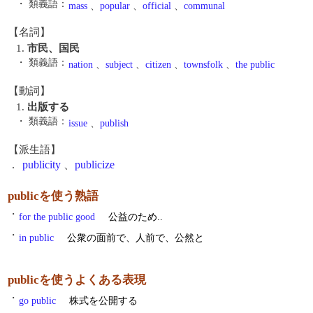
・ 類義語：
mass
、
popular
、
official
、
communal
【名詞】
1.
市民、国民
・ 類義語：
nation
、
subject
、
citizen
、
townsfolk
、
the public
【動詞】
1.
出版する
・ 類義語：
issue
、
publish
【派生語】
.
publicity
、
publicize
publicを使う熟語
・
for the public good
公益のため..
・
in public
公衆の面前で、人前で、公然と
publicを使うよくある表現
・
go public
株式を公開する