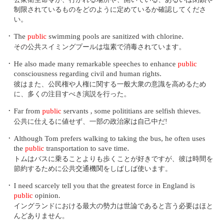
制限されているものをどのように定めているか確認してくださ
い。
・
The
public
swimming pools are sanitized with chlorine.
その公共スイミングプールは塩素で消毒されています。
・
He also made many remarkable speeches to enhance
public
consciousness regarding civil and human rights.
彼はまた、公民権や人権に関する一般大衆の意識を高めるため
に、多くの注目すべき演説を行った。
・
Far from
public
servants , some polititians are selfish thieves.
公共に仕えるに値せず、一部の政治家は自己中だ!
・
Although Tom prefers walking to taking the bus, he often uses
the
public
transportation to save time.
トムはバスに乗ることよりも歩くことが好きですが、彼は時間を
節約するために公共交通機関をしばしば使います。
・
I need scarcely tell you that the greatest force in England is
public
opinion.
イングランドにおける最大の勢力は世論であると言う必要はほと
んどありません。