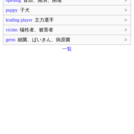
opening
冒頭、開演、開場
>
puppy
子犬
>
leading player
主力選手
>
victim
犠牲者、被害者
>
germ
細菌、ばいきん、病原菌
>
一覧