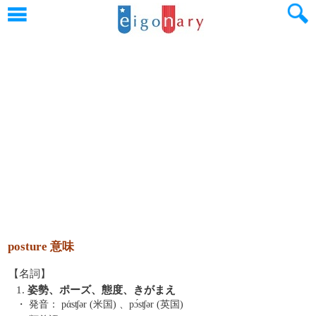
posture 意味
【名詞】
1.
姿勢、ポーズ、態度、きがまえ
・ 発音：
pάsʧər (米国) 、pɔ́sʧər (英国)