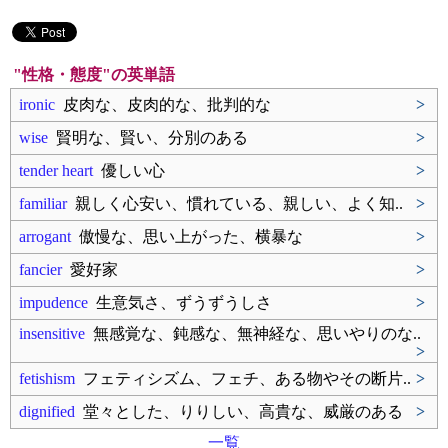
"性格・態度"の英単語
ironic
皮肉な、皮肉的な、批判的な
>
wise
賢明な、賢い、分別のある
>
tender heart
優しい心
>
familiar
親しく心安い、慣れている、親しい、よく知..
>
arrogant
傲慢な、思い上がった、横暴な
>
fancier
愛好家
>
impudence
生意気さ、ずうずうしさ
>
insensitive
無感覚な、鈍感な、無神経な、思いやりのな..
>
fetishism
フェティシズム、フェチ、ある物やその断片..
>
dignified
堂々とした、りりしい、高貴な、威厳のある
>
一覧