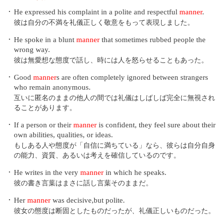
・
He expressed his complaint in a polite and respectful
manner
.
彼は自分の不満を礼儀正しく敬意をもって表現しました。
・
He spoke in a blunt
manner
that sometimes rubbed people the
wrong way.
彼は無愛想な態度で話し、時には人を怒らせることもあった。
・
Good
manner
s are often completely ignored between strangers
who remain anonymous.
互いに匿名のままの他人の間では礼儀はしばしば完全に無視され
ることがあります。
・
If a person or their
manner
is confident, they feel sure about their
own abilities, qualities, or ideas.
もしある人や態度が「自信に満ちている」なら、彼らは自分自身
の能力、資質、あるいは考えを確信しているのです。
・
He writes in the very
manner
in which he speaks.
彼の書き言葉はまさに話し言葉そのままだ。
・
Her
manner
was decisive,but polite.
彼女の態度は断固としたものだったが、礼儀正しいものだった。