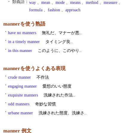
・ 類義語：
way
、
mean
、
mode
、
means
、
method
、
measure
、
formula
、
fashion
、
approach
mannerを使う熟語
・
have no manners
無礼だ、マナーが悪..
・
in a timely manner
タイミング良..
・
in this manner
このように、このやり..
mannerを使うよくある表現
・
crude manner
不作法
・
engaging manner
愛想のいい態度
・
exquisite manners
洗練された作法..
・
odd manners
奇妙な習慣
・
urbane manner
洗練された態度、洗練さ..
manner 例文