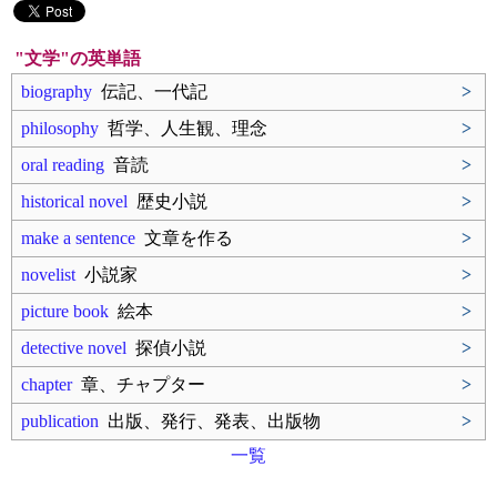
"文学"の英単語
biography
伝記、一代記
>
philosophy
哲学、人生観、理念
>
oral reading
音読
>
historical novel
歴史小説
>
make a sentence
文章を作る
>
novelist
小説家
>
picture book
絵本
>
detective novel
探偵小説
>
chapter
章、チャプター
>
publication
出版、発行、発表、出版物
>
一覧