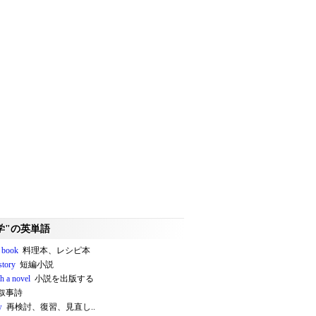
学"の英単語
e book
料理本、レシピ本
story
短編小説
h a novel
小説を出版する
叙事詩
w
再検討、復習、見直し..