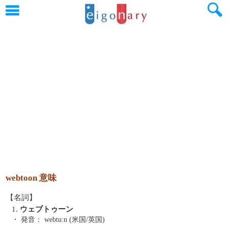
webtoon 意味
【名詞】
1.
ウェブトゥーン
・ 発音：
webtuːn (米国/英国)