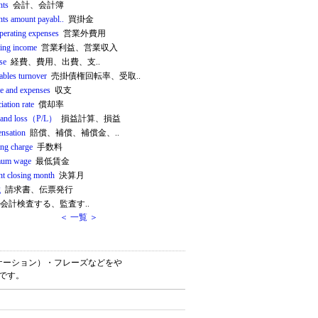
nts
会計、会計簿
nts amount payabl..
買掛金
perating expenses
営業外費用
ting income
営業利益、営業収入
se
経費、費用、出費、支..
ables turnover
売掛債権回転率、受取..
e and expenses
収支
iation rate
償却率
t and loss（P/L）
損益計算、損益
nsation
賠償、補償、補償金、..
ing charge
手数料
mum wage
最低賃金
nt closing month
決算月
g
請求書、伝票発行
会計検査する、監査す..
＜ 一覧 ＞
（コロケーション）・フレーズなどをや
書です。