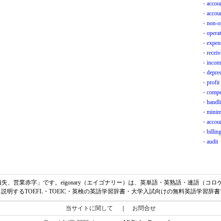
accou
accou
non-o
opera
expen
receiv
incom
deprec
profi
compe
handl
mini
accou
billin
audit
は、「営業損失、営業赤字」です。eigonary（エイゴナリー）は、英単語・英熟語・連語
説明するTOEFL・TOEIC・英検の英語学習辞書・大学入試向けの無料英語学習辞
当サイトに関して
｜
お問合せ