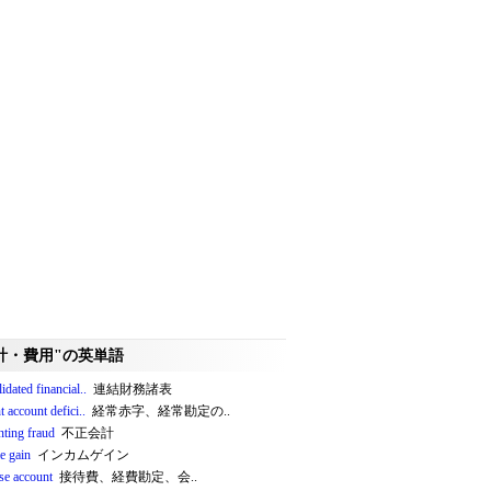
計・費用"の英単語
idated financial..
連結財務諸表
t account defici..
経常赤字、経常勘定の..
nting fraud
不正会計
e gain
インカムゲイン
se account
接待費、経費勘定、会..