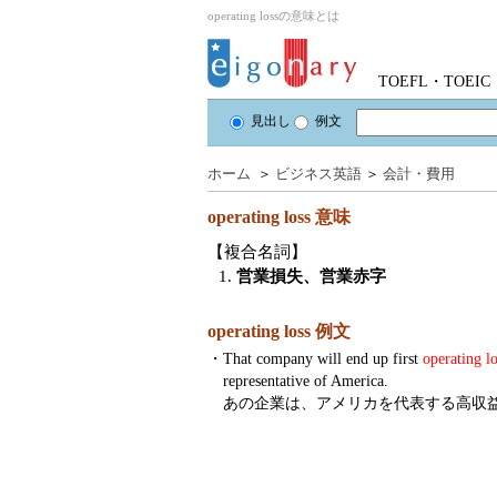
operating lossの意味とは
TOEFL・TOE
見出し
例文
ホーム
＞
ビジネス英語
＞
会計・費用
operating loss
意味
【複合名詞】
1.
営業損失、営業赤字
operating loss 例文
・
That company will end up first
operating lo
representative of America.
あの企業は、アメリカを代表する高収