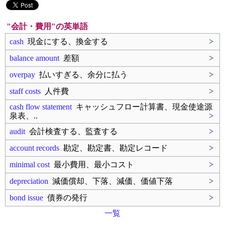
"会計・費用"の英単語
cash
現金にする、換金する
>
balance amount
差額
>
overpay
払いすぎる、余分に払う
>
staff costs
人件費
>
cash flow statement
キャッシュフロー計算書、現金使途源
泉表、..
>
audit
会計検査する、監査する
>
account records
勘定、勘定書、勘定レコード
>
minimal cost
最小費用、最小コスト
>
depreciation
減価償却、下落、減価、価値下落
>
bond issue
債券の発行
>
一覧