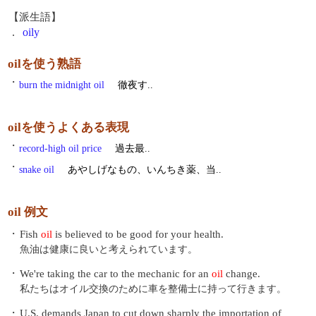
【派生語】
.
oily
oilを使う熟語
・
burn the midnight oil
徹夜す..
oilを使うよくある表現
・
record-high oil price
過去最..
・
snake oil
あやしげなもの、いんちき薬、当..
oil 例文
・
Fish
oil
is believed to be good for your health.
魚油は健康に良いと考えられています。
・
We're taking the car to the mechanic for an
oil
change.
私たちはオイル交換のために車を整備士に持って行きます。
・
U.S. demands Japan to cut down sharply the importation of