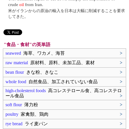
crude
oil
from Iran.
米がイランからの原油の輸入を日本は大幅に削減することを要求
してきた。
"食品・食材"の英単語
seaweed
海草、ワカメ、海苔
>
raw material
原材料、原料、未加工品、素材
>
bean flour
きな粉、きなこ
>
whole food
自然食品、加工されていない食品
>
high-cholesterol foods
高コレステロール食、高コレステロ
ール食品
>
soft flour
薄力粉
>
poultry
家禽類、鶏肉
>
rye bread
ライ麦パン
>