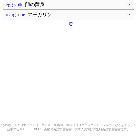
egg yolk
卵の黄身
>
margarine
マーガリン
>
一覧
eigonary（エイゴナリー）は、英単語・英熟語・連語（コロケーション）・フレーズなどをやさしく
説明するTOEFL・TOEIC・英検の英語学習辞書・大学入試向けの無料英語学習辞書です。