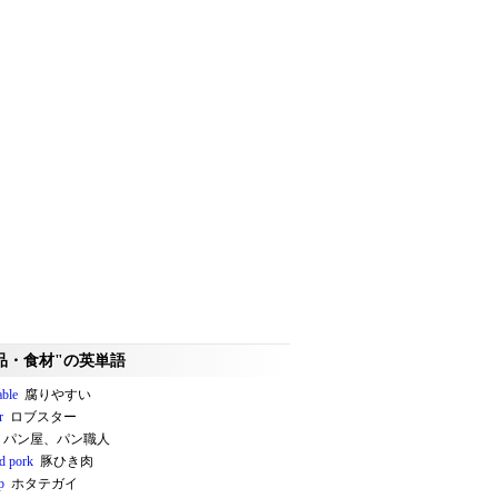
品・食材"の英単語
able
腐りやすい
r
ロブスター
パン屋、パン職人
d pork
豚ひき肉
p
ホタテガイ