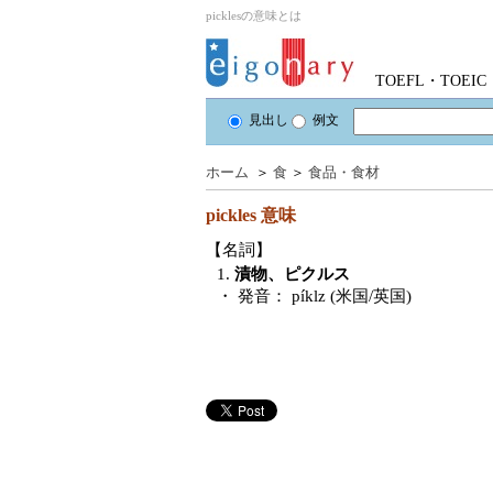
picklesの意味とは
TOEFL・TOE
見出し
例文
ホーム
＞
食
＞
食品・食材
pickles
意味
【名詞】
1.
漬物、ピクルス
・ 発音：
píklz (米国/英国)