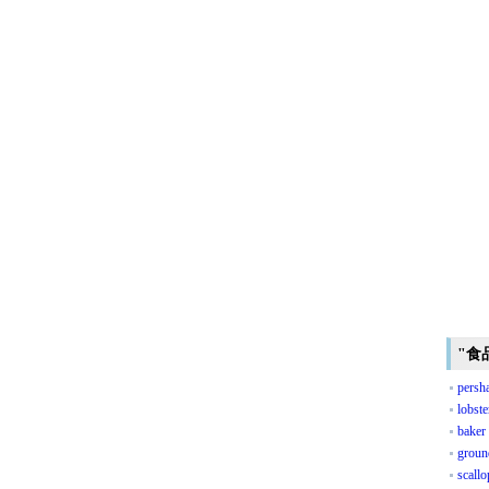
"食
persh
lobste
baker
groun
scallo