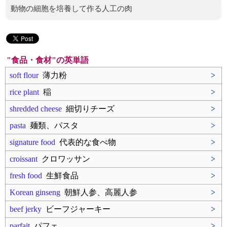
動物の細胞を培養して作る人工の肉
"食品・食材"の英単語
soft flour
薄力粉
>
rice plant
稲
>
shredded cheese
細切りチーズ
>
pasta
麺類、パスタ
>
signature food
代表的な食べ物
>
croissant
クロワッサン
>
fresh food
生鮮食品
>
Korean ginseng
朝鮮人参、高麗人参
>
beef jerky
ビーフジャーキー
>
parfait
パフェ
>