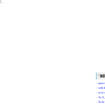
だ。
"副
more 
with t
so to 
As A,
To be 