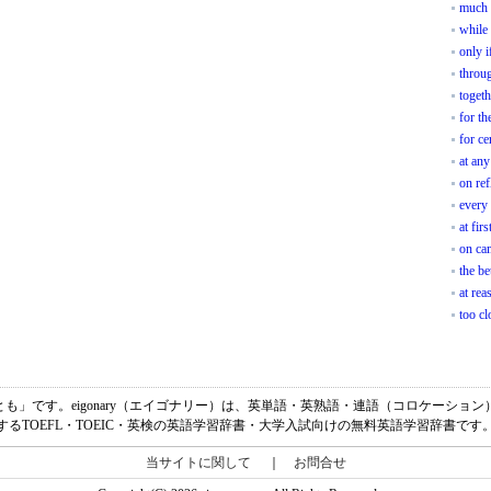
much 
while
only i
throug
togeth
for th
for ce
at any
on ref
every
at firs
on ca
the be
at rea
too cl
、「少なくとも」です。eigonary（エイゴナリー）は、英単語・英熟語・連語（コロケー
するTOEFL・TOEIC・英検の英語学習辞書・大学入試向けの無料英語学習辞書です
当サイトに関して
｜
お問合せ