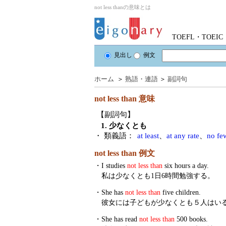
not less thanの意味とは
TOEFL・TOE
見出し
例文
ホーム
＞
熟語・連語
＞
副詞句
not less than
意味
【副詞句】
1. 少なくとも
・ 類義語：
at least
、
at any rate
、
no fe
not less than 例文
・
I studies
not less than
six hours a day.
私は少なくとも1日6時間勉強する。
・
She has
not less than
five children.
彼女には子どもが少なくとも５人はい
・
She has read
not less than
500 books.