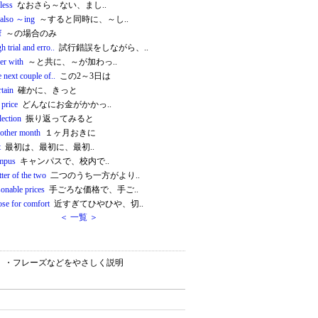
less
なおさら～ない、まし..
 also ～ing
～すると同時に、～し..
f
～の場合のみ
h trial and erro..
試行錯誤をしながら、..
er with
～と共に、～が加わっ..
e next couple of..
この2～3日は
rtain
確かに、きっと
 price
どんなにお金がかかっ..
lection
振り返ってみると
 other month
１ヶ月おきに
t
最初は、最初に、最初..
mpus
キャンパスで、校内で..
tter of the two
二つのうち一方がより..
sonable prices
手ごろな価格で、手ご..
ose for comfort
近すぎてひやひや、切..
＜ 一覧 ＞
ション）・フレーズなどをやさしく説明
。