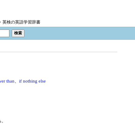
IC・英検の英語学習辞書
wer than
、
if nothing else
る。