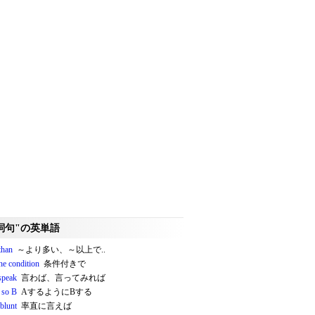
詞句"の英単語
than
～より多い、～以上で..
he condition
条件付きで
speak
言わば、言ってみれば
 so B
AするようにBする
blunt
率直に言えば