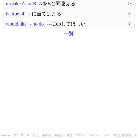
mistake A for B
AをBと間違える
>
be true of
～に当てはまる
>
would like ～ to do
～にdoしてほしい
>
一覧
eigonary（エイゴナリー）は、英単語・英熟語・連語（コロケーション）・フレーズなどをやさしく