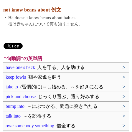
not know beans about 例文
・
He doesn't know beans about babies.
彼は赤ちゃんについて何も知りません。
"句動詞"の英単語
have one's back
人を守る、人を助ける
>
keep fowls
鶏や家禽を飼う
>
take to
(習慣的に)～し始める、～を好きになる
>
pick and choose
じっくり選ぶ、選り好みする
>
bump into
～にぶつかる、問題に突き当たる
>
talk into
～を説得する
>
owe somebody something
借金する
>