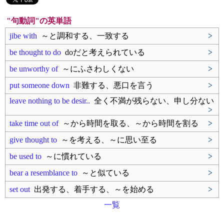
"句動詞"の英単語
jibe with
～と調和する、一致する
>
be thought to do
doだと考えられている
>
be unworthy of
～にふさわしくない
>
put someone down
非難する、悪口を言う
>
leave nothing to be desir..
全く不満が残らない、申し分ない
>
take time out of
～から時間を取る、～から時間を割る
>
give thought to
～を考える、～に思い至る
>
be used to
～に慣れている
>
bear a resemblance to
～と似ている
>
set out
出発する、着手する、～を始める
>
一覧