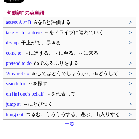
"句動詞"の英単語
assess A at B
AをBと評価する
>
take ～ for a drive
～をドライブに連れていく
>
dry up
干上がる、尽きる
>
come to
～に達する、～に至る、～に来る
>
pretend to do
doであるふりをする
>
Why not do
doしてはどうでしょうか?、doどうして..
>
search for
～を探す
>
on [in] one's behalf
～を代表して
>
jump at
～にとびつく
>
hung out
つるむ、うろうろする、遊ぶ、出入りする
>
一覧