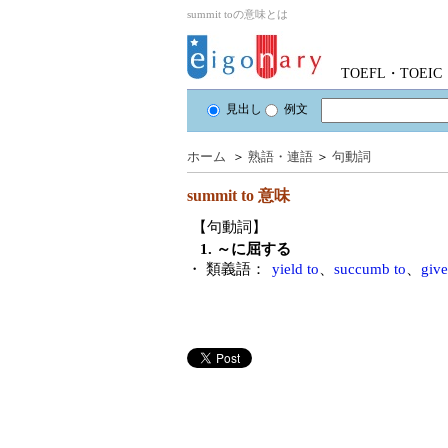
summit toの意味とは
TOEFL・TOE
見出し
例文
ホーム
＞
熟語・連語
＞
句動詞
summit to
意味
【句動詞】
1. ～に屈する
・ 類義語：
yield to
、
succumb to
、
give