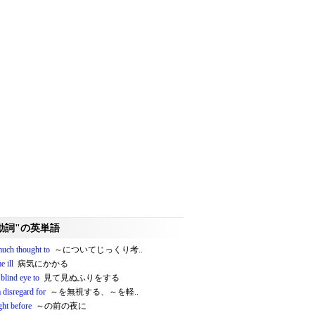
動詞"の英単語
much thought to
～についてじっくり考..
 ill
病気にかかる
 blind eye to
見て見ぬふりをする
 disregard for
～を無視する、～を軽..
ght before
～の前の夜に