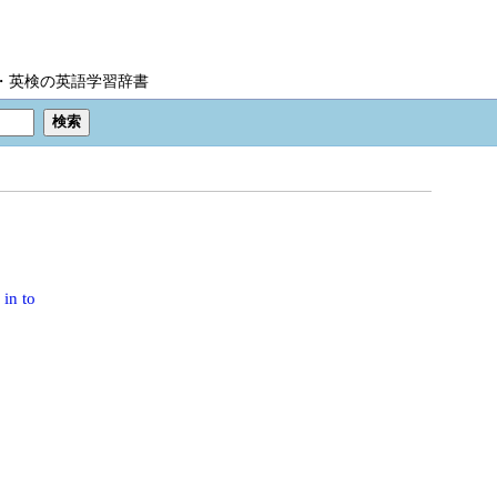
IC・英検の英語学習辞書
 in to