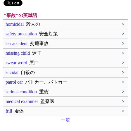
"事故"の英単語
homicidal
殺人の
>
safety precaution
安全対策
>
car accident
交通事故
>
missing child
迷子
>
swear word
悪口
>
sucidal
自殺の
>
patrol car
パトカー、パトカー
>
serious condition
重態
>
medical examiner
監察医
>
frill
虚偽
>
一覧