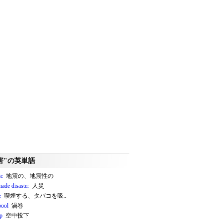
害"の英単語
ic
地震の、地震性の
ade disaster
人災
e
喫煙する、タバコを吸..
pool
渦巻
op
空中投下