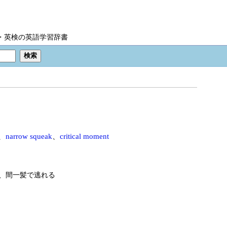
IC・英検の英語学習辞書
、
narrow squeak
、
critical moment
、間一髪で逃れる