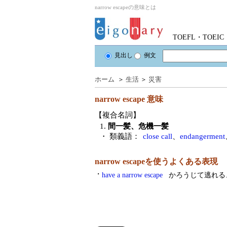
narrow escapeの意味とは
TOEFL・TOE
見出し
例文
ホーム
＞
生活
＞
災害
narrow escape
意味
【複合名詞】
1.
間一髪、危機一髪
・ 類義語：
close call
、
endangerment
narrow escapeを使うよくある表現
・
have a narrow escape
かろうじて逃れる