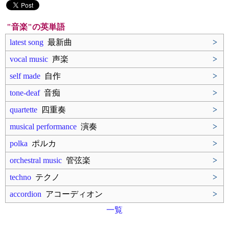
"音楽"の英単語
latest song
最新曲
>
vocal music
声楽
>
self made
自作
>
tone-deaf
音痴
>
quartette
四重奏
>
musical performance
演奏
>
polka
ポルカ
>
orchestral music
管弦楽
>
techno
テクノ
>
accordion
アコーディオン
>
一覧