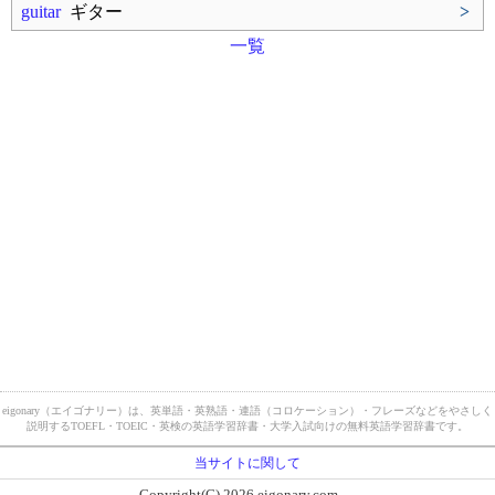
guitar
ギター
>
一覧
eigonary（エイゴナリー）は、英単語・英熟語・連語（コロケーション）・フレーズなどをやさしく
説明するTOEFL・TOEIC・英検の英語学習辞書・大学入試向けの無料英語学習辞書です。
当サイトに関して
Copyright(C) 2026 eigonary.com