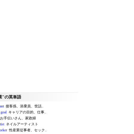
業"の英単語
ant
接客係、添乗員、世話..
 goal
キャリアの目的、仕事..
お手伝いさん、家政婦
tist
ネイルアーティスト
orker
性産業従事者、セック..