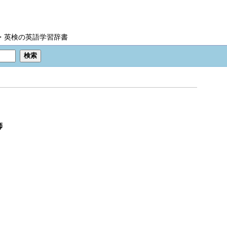
IC・英検の英語学習辞書
師