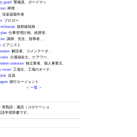
ty guard
警備員、ガードマン
iest
禅僧
r
弦楽器製作者
er
ブロガー
 technician
放射線技師
 plan
仕事管理計画、経歴管..
ctor
講師、先生、指導者、..
t
ピアニスト
ntator
解説者、コメンテータ..
worker
介護福祉士、ケアワー..
endent contractor
独立業者、個人事業主..
ry owner
工場主、工場のオーナ..
clerk
店員
 agent
旅行エージェント
＜ 一覧 ＞
英単語・英熟語・連語（コロケーショ
英語学習辞書です。