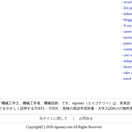
securi
Zen pr
luthie
blogg
X-ray
career
instru
pianis
comme
care 
indep
facto
sales 
travel
eerの意味は、「機械工学士、機械工学者、機械技師」です。eigonary（エイゴナリー）は、
どをやさしく説明するTOEFL・TOEIC・英検の英語学習辞書・大学入試向けの無料
当サイトに関して
｜
お問合せ
Copyright(C) 2026 eigonary.com All Rights Reserved.