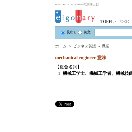
mechanical engineerの意味とは
TOEFL・TOE
見出し
例文
ホーム
＞
ビジネス英語
＞
職業
mechanical engineer
意味
【複合名詞】
1.
機械工学士、機械工学者、機械技