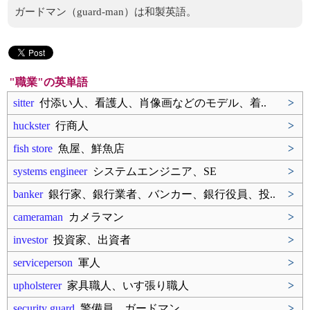
ガードマン（guard-man）は和製英語。
"職業"の英単語
sitter
付添い人、看護人、肖像画などのモデル、着..
>
huckster
行商人
>
fish store
魚屋、鮮魚店
>
systems engineer
システムエンジニア、SE
>
banker
銀行家、銀行業者、バンカー、銀行役員、投..
>
cameraman
カメラマン
>
investor
投資家、出資者
>
serviceperson
軍人
>
upholsterer
家具職人、いす張り職人
>
security guard
警備員、ガードマン
>