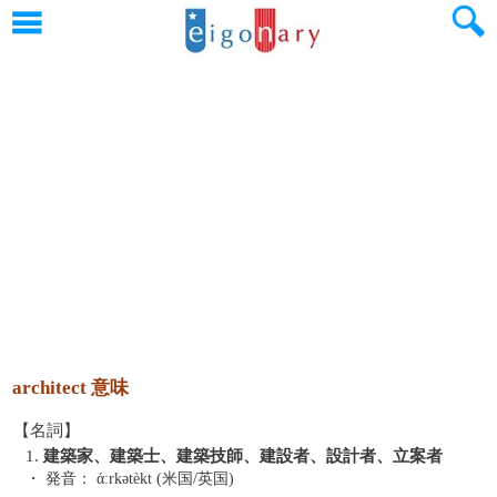
architect 意味
【名詞】
1.
建築家、建築士、建築技師、建設者、設計者、立案者
・ 発音：
άːrkətèkt (米国/英国)