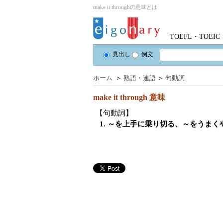
make it throughの意味とは
TOEFL・TOE
見出し
例文
ホーム
＞
熟語・連語
＞
句動詞
make it through
意味
【句動詞】
1. ～を上手に乗り切る、～をうまく