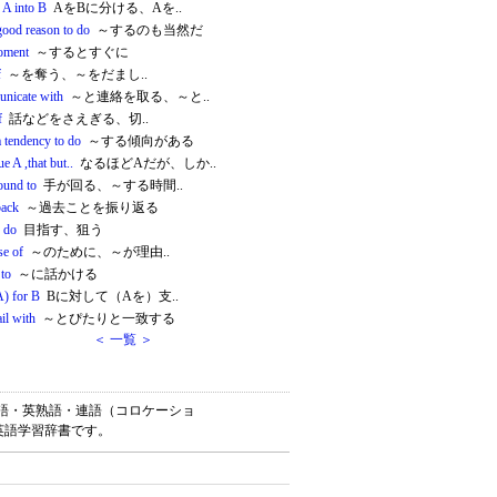
 A into B
AをBに分ける、Aを..
good reason to do
～するのも当然だ
oment
～するとすぐに
f
～を奪う、～をだまし..
nicate with
～と連絡を取る、～と..
f
話などをさえぎる、切..
a tendency to do
～する傾向がある
rue A ,that but..
なるほどAだが、しか..
ound to
手が回る、～する時間..
back
～過去ことを振り返る
o do
目指す、狙う
se of
～のために、～が理由..
 to
～に話かける
A) for B
Bに対して（Aを）支..
il with
～とぴたりと一致する
＜ 一覧 ＞
、英単語・英熟語・連語（コロケーショ
英語学習辞書です。