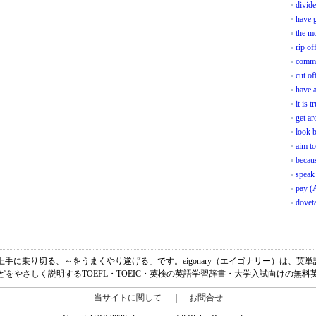
divide
have 
the m
rip of
commu
cut of
have 
it is t
get ar
look 
aim t
becau
speak
pay (
doveta
味は、「～を上手に乗り切る、～をうまくやり遂げる」です。eigonary（エイゴナリー）は
どをやさしく説明するTOEFL・TOEIC・英検の英語学習辞書・大学入試向けの無料
当サイトに関して
｜
お問合せ