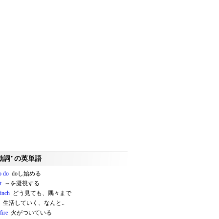
動詞"の英単語
to do
doし始める
t
～を凝視する
 inch
どう見ても、隅々まで
生活していく、なんと..
fire
火がついている