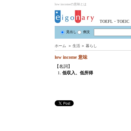
low incomeの意味とは
TOEFL・TOE
見出し
例文
ホーム
＞
生活
＞
暮らし
low income
意味
【名詞】
1.
低収入、低所得