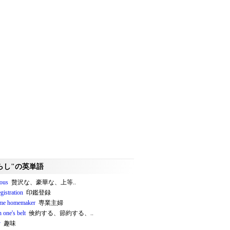
らし"の英単語
ious
贅沢な、豪華な、上等..
egistration
印鑑登録
time homemaker
専業主婦
n one's belt
倹約する、節約する、..
y
趣味