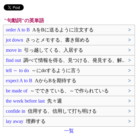
"句動詞"の英単語
order A to B
AをBに送るように注文する
>
jot down
さっとメモする、書き留める
>
move in
引っ越してくる、入居する
>
find out
調べて情報を得る、見つける、発見する、解..
>
tell ～ to do
～にdoするように言う
>
expect A to B
AからBを期待する
>
be made of
～でできている、～で作られている
>
the week before last
先々週
>
confide in
信用する、信用して打ち明ける
>
lay away
埋葬する
>
一覧