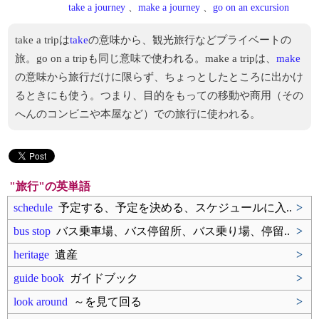
take a journey
、
make a journey
、
go on an excursion
take a tripは
take
の意味から、観光旅行などプライベートの
旅。go on a tripも同じ意味で使われる。make a tripは、
make
の意味から旅行だけに限らず、ちょっとしたところに出かけ
るときにも使う。つまり、目的をもっての移動や商用（その
へんのコンビニや本屋など）での旅行に使われる。
"旅行"の英単語
schedule
予定する、予定を決める、スケジュールに入..
>
bus stop
バス乗車場、バス停留所、バス乗り場、停留..
>
heritage
遺産
>
guide book
ガイドブック
>
look around
～を見て回る
>