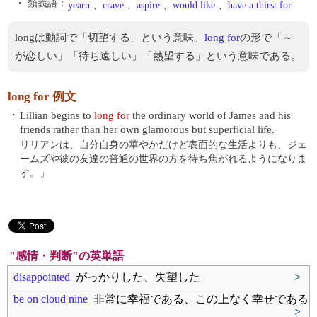
・ 類義語：
yearn
、
crave
、
aspire
、
would like
、
have a thirst for
longは動詞で「切望する」という意味。
long for
の形で「～
が恋しい」「待ち遠しい」「熱望する」という意味である。
long for 例文
・
Lillian begins to
long for
the ordinary world of James and his
friends rather than her own glamorous but superficial life.
リリアンは、自分自身の華やかだけど表面的な生活よりも、ジェ
ームズや彼の友達の普通の世界の方を待ち焦がれるようになりま
す。」
"感情・判断"の英単語
disappointed
がっかりした、失望した
>
be on cloud nine
非常に幸福である、この上なく幸せである
>