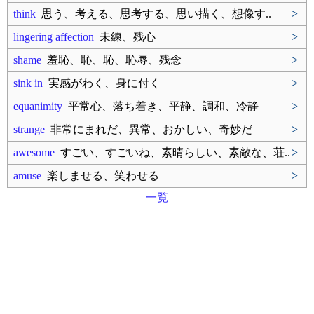
think
思う、考える、思考する、思い描く、想像す..
>
lingering affection
未練、残心
>
shame
羞恥、恥、恥、恥辱、残念
>
sink in
実感がわく、身に付く
>
equanimity
平常心、落ち着き、平静、調和、冷静
>
strange
非常にまれだ、異常、おかしい、奇妙だ
>
awesome
すごい、すごいね、素晴らしい、素敵な、荘..
>
amuse
楽しませる、笑わせる
>
一覧