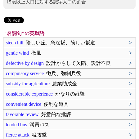
15歳以上人口に対する識字人口の割合
"名詞句"の英単語
steep hill
険しい丘、急な坂、険しい坂道
>
gentle wind
微風
>
defective by design
設計からして欠陥、設計不良
>
compulsory service
徴兵、強制兵役
>
subsidy for agriculture
農業助成金
>
considerable experience
かなりの経験
>
convenient device
便利な道具
>
favorable review
好意的な批評
>
loaded bus
満員バス
>
fierce attack
猛攻撃
>